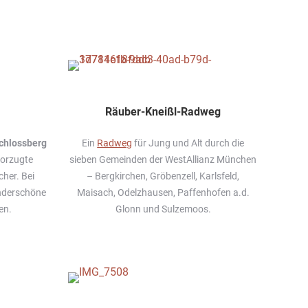
Räuber-Kneißl-Radweg
chlossberg
Ein
Radweg
für Jung und Alt durch die
vorzugte
sieben Gemeinden der WestAllianz München
her. Bei
– Bergkirchen, Gröbenzell, Karlsfeld,
nderschöne
Maisach, Odelzhausen, Paffenhofen a.d.
en.
Glonn und Sulzemoos.