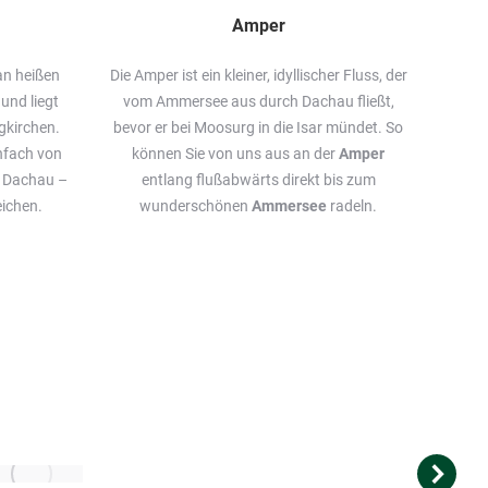
Amper
 an heißen
Die Amper ist ein kleiner, idyllischer Fluss, der
und liegt
vom Ammersee aus durch Dachau fließt,
gkirchen.
bevor er bei Moosurg in die Isar mündet. So
nfach von
können Sie von uns aus an der
Amper
t Dachau –
entlang flußabwärts direkt bis zum
eichen.
wunderschönen
Ammersee
radeln.