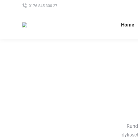
0176 845 300 27
Home
Rund
idylissc