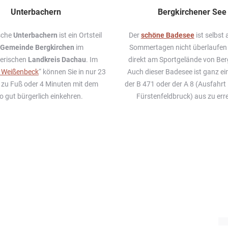
Unterbachern
Bergkirchener See
ische
Unterbachern
ist ein Ortsteil
Der
schöne Badesee
ist selbst
Gemeinde Bergkirchen
im
Sommertagen nicht überlaufen 
erischen
Landkreis Dachau
. Im
direkt am Sportgelände von Ber
 Weißenbeck
“ können Sie in nur 23
Auch dieser Badesee ist ganz ei
 zu Fuß oder 4 Minuten mit dem
der B 471 oder der A 8 (Ausfahr
o gut bürgerlich einkehren.
Fürstenfeldbruck) aus zu err