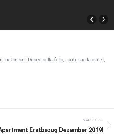
11cd
 luctus nisi. Donec nulla felis, auctor ac lacus et,
NÄCHSTES
Apartment Erstbezug Dezember 2019!