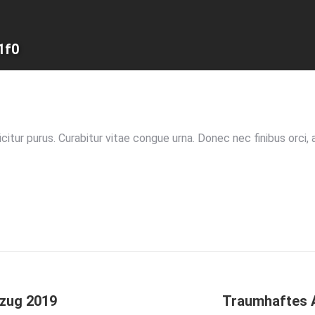
1f0
itur purus. Curabitur vitae congue urna. Donec nec finibus orci, at
Nächstes
zug 2019
Traumhaftes 