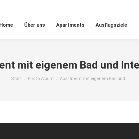
Home
Über uns
Apartments
Ausflugsziele
nt mit eigenem Bad und Int
Sie befinden sich hier:
Start
Photo Album
Apartment mit eigenem Bad und…