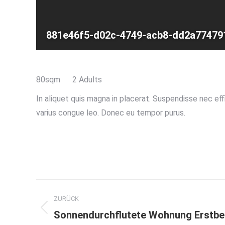
881e46f5-d02c-4749-acb8-dd2a77479
80sqm
2 Adults
In aliquet quis magna in placerat. Suspendisse nec effic
varius congue leo. Donec eu tempor purus.
DISCOVER MORE
Album-
ZURÜCK
Navigation
Vorheriges
Sonnendurchflutete Wohnung Erstbe